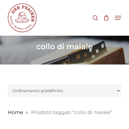
Vai
al
cerca
Men
contenuto
principale
collo di maiale
Home
Prodotti taggati “collo di maiale”