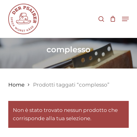
Vai
al
cerca
Men
contenuto
principale
complesso
Home
Prodotti taggati “complesso”
Non è stato trovato nessun prodotto che
corrisponde alla tua selezione.