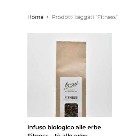
Home
Prodotti taggati “Fitness”
ZUM PRODUKT
Infuso biologico alle erbe
Fitness – tè alle erbe