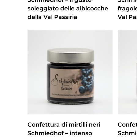
soleggiato delle albicocche
fragol
della Val Passiria
Val Pa
ZUM PRODUKT
Confettura di mirtilli neri
Confet
Schmiedhof – intenso
Schmi