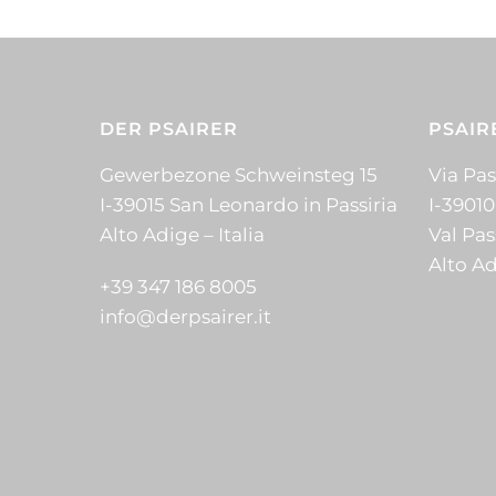
Le
Le
più
prodotto
opzioni
opzion
varianti
ha
possono
posson
Le
più
essere
essere
opzion
varianti.
DER PSAIRER
PSAIR
scelte
scelte
posson
Le
nella
nella
essere
opzioni
Gewerbezone Schweinsteg 15
Via Pass
pagina
pagina
scelte
possono
I-39015 San Leonardo in Passiria
I-39010
del
del
nella
essere
Alto Adige – Italia
Val Pas
prodotto
prodot
pagina
scelte
Alto Ad
del
nella
+39 347 186 8005
prodot
pagina
info@derpsairer.it
del
prodotto