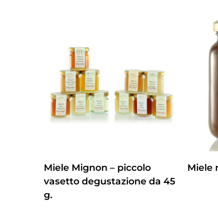
Questo
Questo
ZUM PRODUKT
Miele Mignon – piccolo
Miele m
prodotto
prodot
vasetto degustazione da 45
ha
ha
Questo
g.
più
più
prodot
varianti.
varianti
ha
Questo