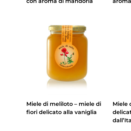
con aroma di mandorla
aroma 
ZUM PRODUKT
Miele di meliloto – miele di
Miele d
fiori delicato alla vaniglia
delica
dall’It