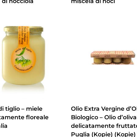
di nocciola
miscela di noci
ZUM PRODUKT
ZUM PRODUKT
i tiglio – miele
Olio Extra Vergine d’O
tamente floreale
Biologico – Olio d’oliva
alia
delicatamente fruttat
Puglia (Kopie) (Kopie)