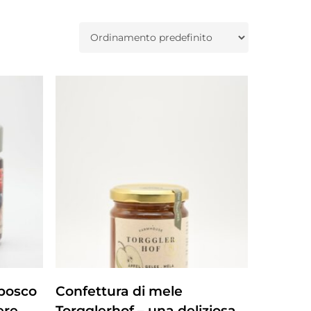
ZUM PRODUKT
 bosco
Confettura di mele
ere
Torgglerhof – una deliziosa