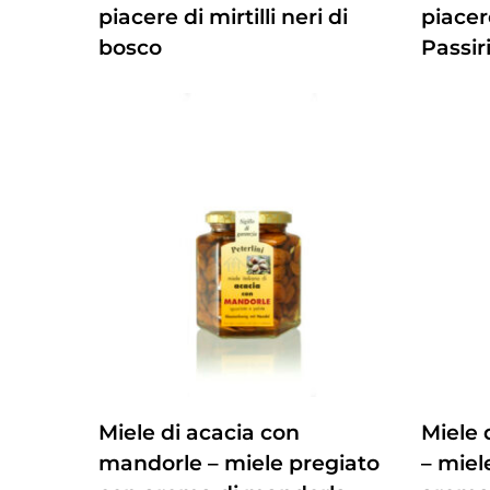
piacere di mirtilli neri di
piacer
bosco
Passir
ZUM PRODUKT
Miele di acacia con
Miele 
mandorle – miele pregiato
– miel