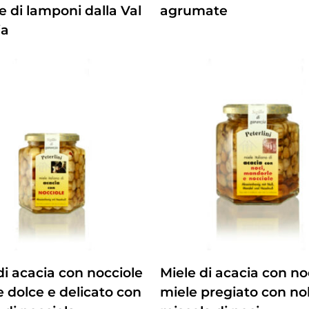
e di lamponi dalla Val
agrumate
ia
ZUM PRODUKT
ZUM PRODUKT
di acacia con nocciole
Miele di acacia con no
e dolce e delicato con
miele pregiato con no