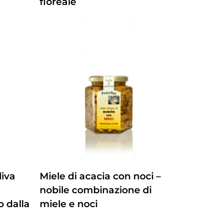
floreale
Questo
ZUM PRODUKT
liva
Miele di acacia con noci –
prodotto
nobile combinazione di
ha
o dalla
miele e noci
più
varianti.
Questo