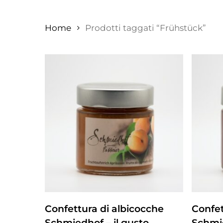
Home
Prodotti taggati “Frühstück”
ZUM PRODUKT
Confettura di albicocche
Confet
Schmiedhof – il gusto
Schmie