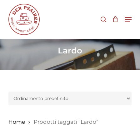
Vai
al
cerca
Men
contenuto
principale
Lardo
Home
Prodotti taggati “Lardo”