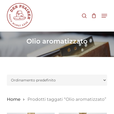
Vai
al
cerca
Men
contenuto
principale
Olio aromatizzato
Home
Prodotti taggati “Olio aromatizzato”