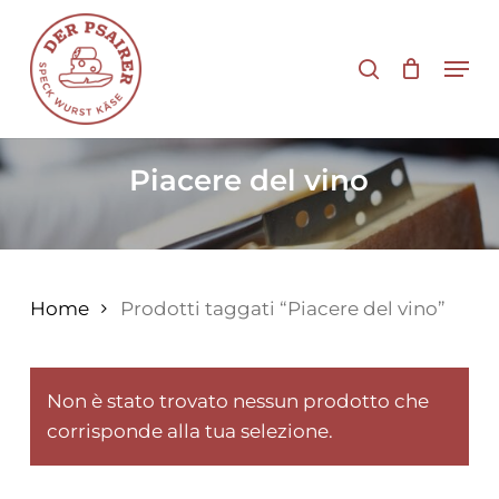
Vai
al
cerca
Men
contenuto
principale
Piacere del vino
Home
Prodotti taggati “Piacere del vino”
Non è stato trovato nessun prodotto che
corrisponde alla tua selezione.