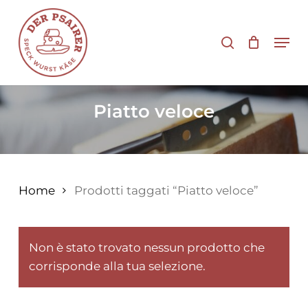
Vai
al
cerca
Men
contenuto
principale
Piatto veloce
Home
Prodotti taggati “Piatto veloce”
Non è stato trovato nessun prodotto che
corrisponde alla tua selezione.