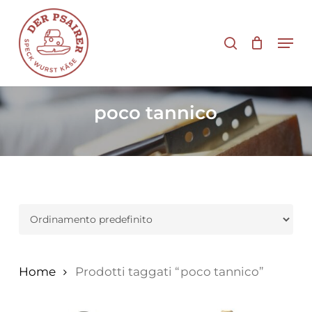
Vai
al
cerca
Men
contenuto
principale
poco tannico
Home
Prodotti taggati “poco tannico”