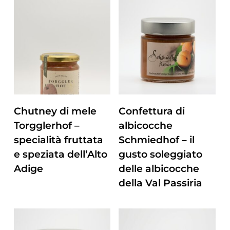
ZUM PRODUKT
ZUM PRODUKT
Chutney di mele
Confettura di
Torgglerhof –
albicocche
specialità fruttata
Schmiedhof – il
e speziata dell’Alto
gusto soleggiato
Adige
delle albicocche
della Val Passiria