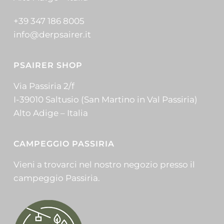
+39 347 186 8005
info@derpsairer.it
PSAIRER SHOP
Via Passiria 2/f
I-39010 Saltusio (San Martino in Val Passiria)
Alto Adige – Italia
CAMPEGGIO PASSIRIA
Vieni a trovarci nel nostro negozio presso il
campeggio Passiria.