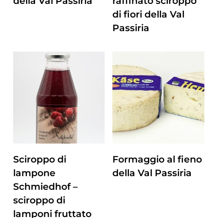
della Val Passiria
raffinato sciroppo
di fiori della Val
Passiria
ZUM PRODUKT
ZUM PRODUKT
Sciroppo di
Formaggio al fieno
lampone
della Val Passiria
Schmiedhof –
sciroppo di
lamponi fruttato