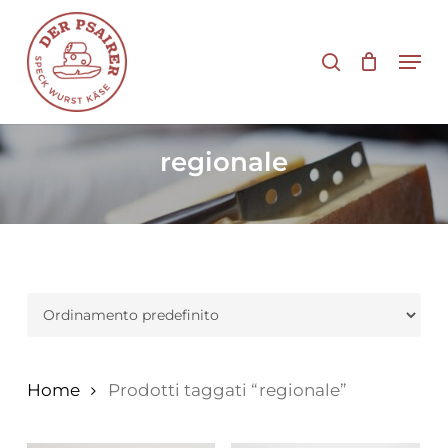
Vai
al
cerca
Men
contenuto
principale
regionale
Home
Prodotti taggati “regionale”