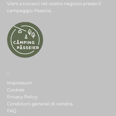
Vieni a trovarci nel nostro negozio presso il
campeggio Passiria.
_
Impressum
Cookies
Privacy Policy
Condizioni generali di vendita
FAQ