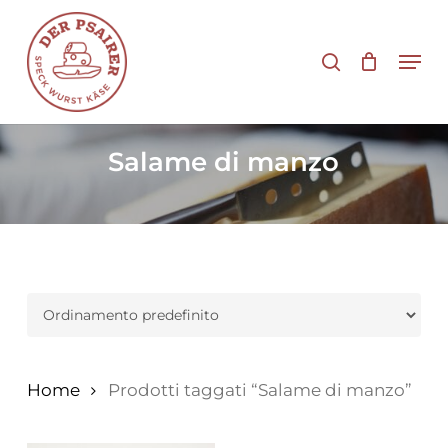
Vai
al
cerca
Men
contenuto
principale
Salame di manzo
Home
Prodotti taggati “Salame di manzo”