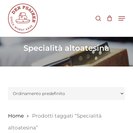
Vai
al
cerca
Men
contenuto
principale
Specialità altoatesina
Home
Prodotti taggati “Specialità
altoatesina”