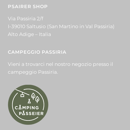
PSAIRER SHOP
Via Passiria 2/f
I-39010 Saltusio (San Martino in Val Passiria)
Alto Adige – Italia
CAMPEGGIO PASSIRIA
Vieni a trovarci nel nostro negozio presso il
campeggio Passiria.