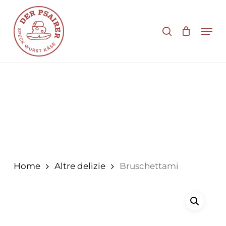
Vai
al
cerca
Men
contenuto
principale
Home
Altre delizie
Bruschettami