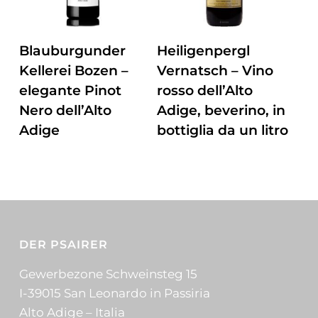
ZUM PRODUKT
ZUM PRODUKT
Blauburgunder
Heiligenpergl
Kellerei Bozen –
Vernatsch – Vino
elegante Pinot
rosso dell’Alto
Nero dell’Alto
Adige, beverino, in
Adige
bottiglia da un litro
DER PSAIRER
Gewerbezone Schweinsteg 15
I-39015 San Leonardo in Passiria
Alto Adige – Italia