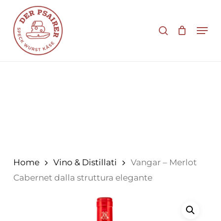
Vai
al
cerca
Men
contenuto
principale
Home
Vino & Distillati
Vangar – Merlot
Cabernet dalla struttura elegante