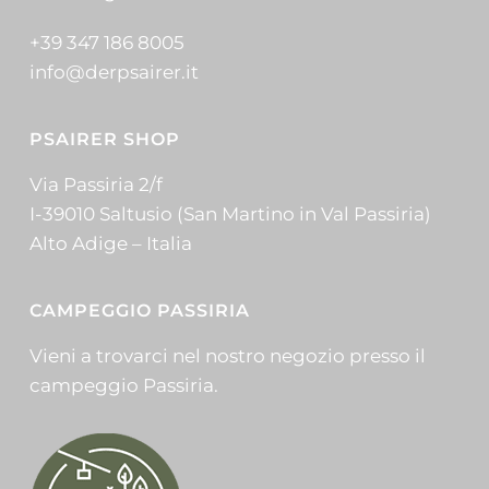
+39 347 186 8005
info@derpsairer.it
PSAIRER SHOP
Via Passiria 2/f
I-39010 Saltusio (San Martino in Val Passiria)
Alto Adige – Italia
CAMPEGGIO PASSIRIA
Vieni a trovarci nel nostro negozio presso il
campeggio Passiria.