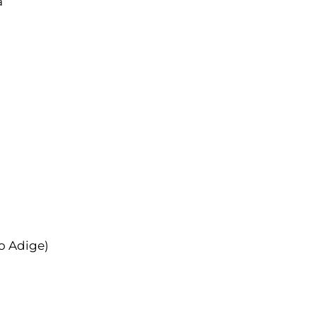
a
to Adige)