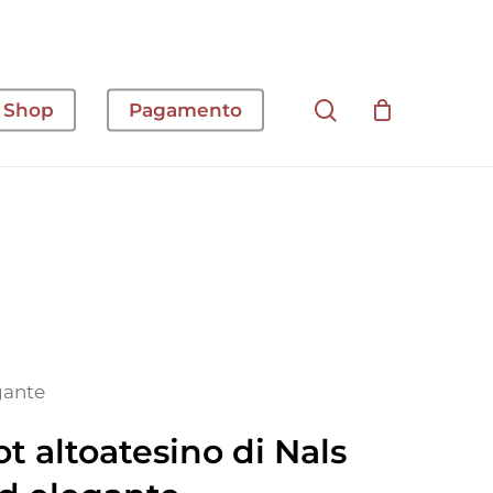
cerca
Shop
Pagamento
gante
t altoatesino di Nals