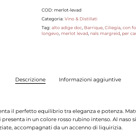
COD:
merlot-levad
Categoria:
Vino & Distillati
Tag:
alto adige doc
,
Barrique
,
Ciliegia
,
con f
longevo
,
merlot levad
,
nals margreid
,
per ca
Descrizione
Informazioni aggiuntive
nta il perfetto equilibrio tra eleganza e potenza. Matu
 presenta in un colore rosso rubino intenso. Al naso si
eziate, accompagnati da un accenno di liquirizia.