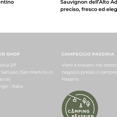
entino
Sauvignon dell’Alto A
preciso, fresco ed ele
ER SHOP
CAMPEGGIO PASSIRIA
iria 2/f
Vieni a trovarci nel nostr
 Saltusio (San Martino in
negozio presso il campe
siria)
Passiria.
ige – Italia