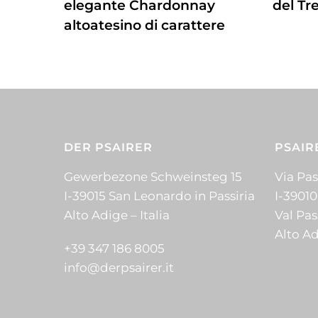
elegante Chardonnay
del Tr
altoatesino di carattere
DER PSAIRER
PSAIR
Gewerbezone Schweinsteg 15
Via Pass
I-39015 San Leonardo in Passiria
I-39010
Alto Adige – Italia
Val Pas
Alto Ad
+39 347 186 8005
info@derpsairer.it