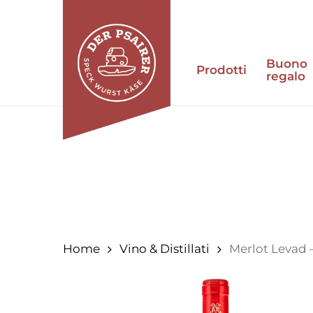
Vai
al
contenuto
Buono
principale
Prodotti
regalo
Premi invio per cercare o ESC per chiuder
Home
Vino & Distillati
Merlot Levad 