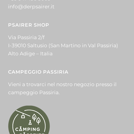
info@derpsairer.it
PSAIRER SHOP
Via Passiria 2/f
I-39010 Saltusio (San Martino in Val Passiria)
Alto Adige – Italia
CAMPEGGIO PASSIRIA
Vieni a trovarci nel nostro negozio presso il
campeggio Passiria.