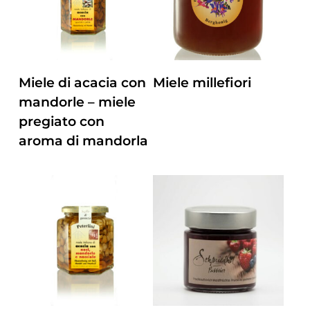
Questo
ZUM PRODUKT
ZUM PRODUKT
Miele di acacia con
Miele millefiori
prodotto
mandorle – miele
ha
Questo
pregiato con
più
prodotto
aroma di mandorla
varianti.
ha
Le
più
opzioni
varianti.
possono
Le
essere
opzioni
scelte
possono
nella
essere
pagina
scelte
del
nella