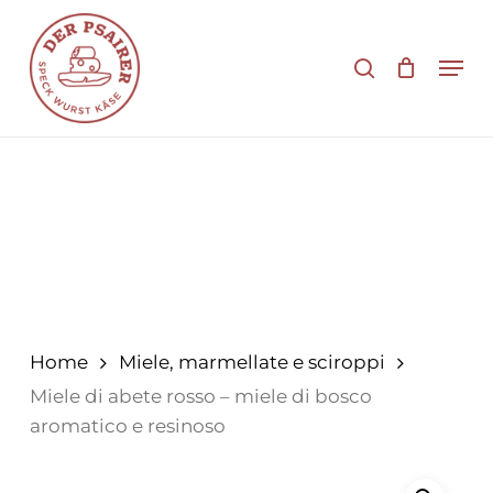
Vai
al
cerca
Men
contenuto
principale
Home
Miele, marmellate e sciroppi
Miele di abete rosso – miele di bosco
aromatico e resinoso