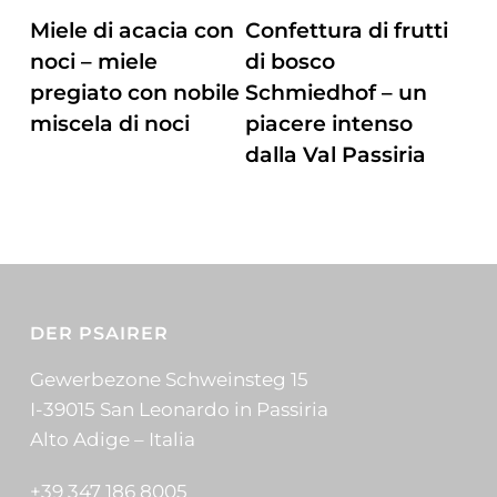
prodotto
pagina
ZUM PRODUKT
ZUM PRODUKT
Miele di acacia con
Confettura di frutti
del
noci – miele
di bosco
prodotto
pregiato con nobile
Schmiedhof – un
miscela di noci
piacere intenso
dalla Val Passiria
DER PSAIRER
Gewerbezone Schweinsteg 15
I-39015 San Leonardo in Passiria
Alto Adige – Italia
+39 347 186 8005