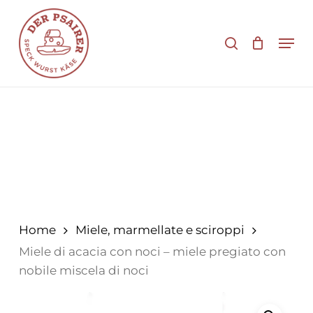
Vai
al
cerca
Men
contenuto
principale
Home
Miele, marmellate e sciroppi
Miele di acacia con noci – miele pregiato con
nobile miscela di noci