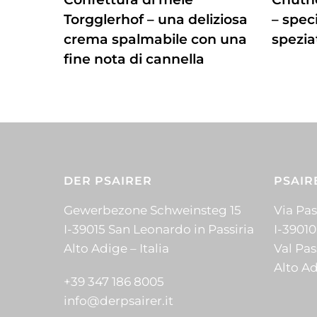
Torgglerhof – una deliziosa
– speci
crema spalmabile con una
spezia
fine nota di cannella
DER PSAIRER
PSAIR
Gewerbezone Schweinsteg 15
Via Pass
I-39015 San Leonardo in Passiria
I-39010
Alto Adige – Italia
Val Pas
Alto Ad
+39 347 186 8005
info@derpsairer.it