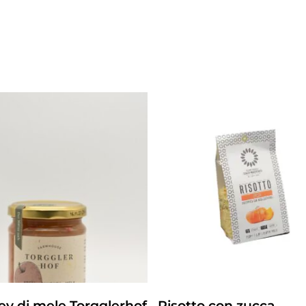
ZUM PRODUKT
ZUM PRODUKT
y di mele Torgglerhof
Risotto con zucca