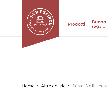
Vai
al
contenuto
Buono
principale
Prodotti
regalo
Premi invio per cercare o ESC per chiuder
Home
Altre delizie
Pasta Gigli – pas