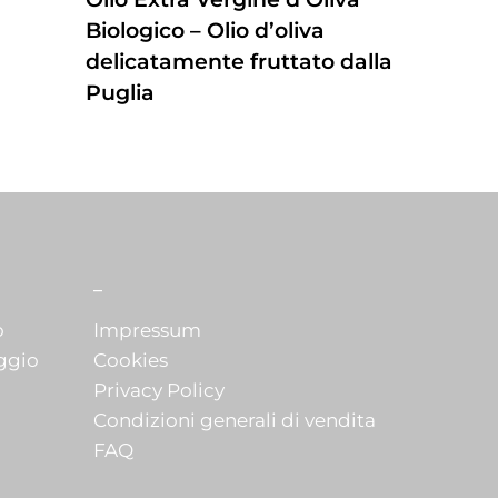
prodotto
Biologico – Olio d’oliva
ha
delicatamente fruttato dalla
più
Puglia
varianti.
Le
Questo
opzioni
prodotto
possono
ha
essere
più
scelte
varianti.
nella
Le
_
pagina
opzioni
o
Impressum
del
possono
ggio
Cookies
prodotto
essere
Privacy Policy
scelte
Condizioni generali di vendita
nella
FAQ
pagina
del