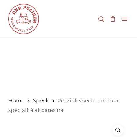
Vai
al
cerca
Men
contenuto
principale
Home
Speck
Pezzi di speck – intensa
specialità altoatesina