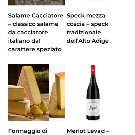
Questo
ZUM PRODUKT
ZUM PRODUKT
Salame Cacciatore
Speck mezza
prodotto
– classico salame
coscia – speck
ha
da cacciatore
tradizionale
più
italiano dal
dell’Alto Adige
varianti.
carattere speziato
Le
opzioni
Questo
possono
prodotto
essere
ha
scelte
più
nella
varianti.
pagina
Le
del
opzioni
prodotto
possono
essere
ZUM PRODUKT
ZUM PRODUKT
Formaggio di
Merlot Levad –
scelte