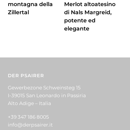
montagna della
Merlot altoatesino
nella
Zillertal
di Nals Margreid,
pagina
potente ed
del
elegante
prodotto
DER PSAIRER
Gewerbezone Schweinsteg 15
I-39015 San Leonardo in Passiria
Alto Adige – Italia
+39 347 186 8005
info@derpsairer.it