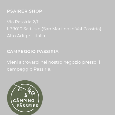
PSAIRER SHOP
Via Passiria 2/f
I-39010 Saltusio (San Martino in Val Passiria)
Alto Adige – Italia
CAMPEGGIO PASSIRIA
Vieni a trovarci nel nostro negozio presso il
campeggio Passiria.