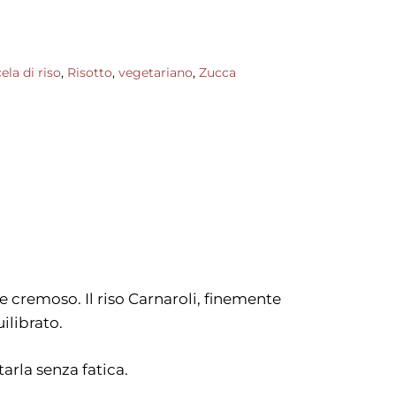
ela di riso
,
Risotto
,
vegetariano
,
Zucca
e cremoso. Il riso Carnaroli, finemente
ilibrato.
arla senza fatica.