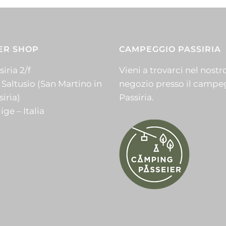
ER SHOP
CAMPEGGIO PASSIRIA
iria 2/f
Vieni a trovarci nel nostr
 Saltusio (San Martino in
negozio presso il campe
siria)
Passiria.
ige – Italia