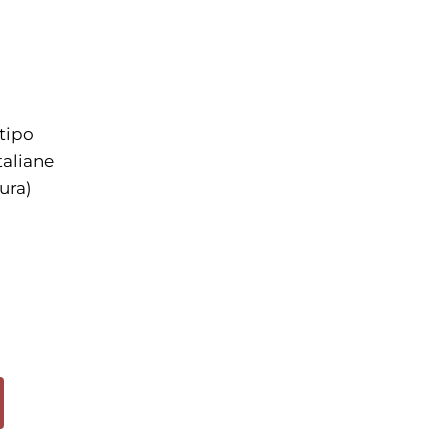
 tipo
taliane
ura)