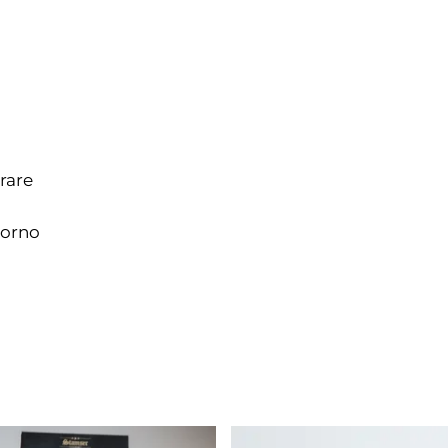
rare
torno