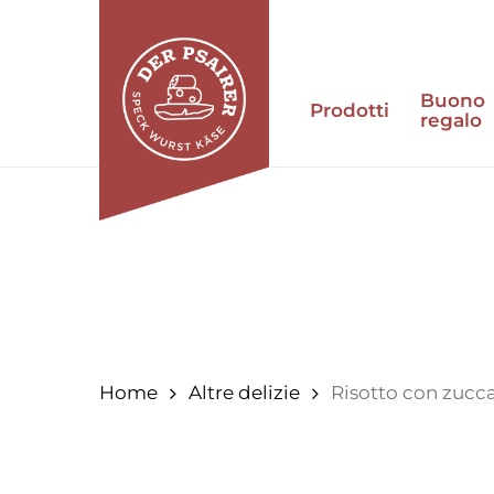
Vai
al
contenuto
Buono
principale
Prodotti
regalo
Premi invio per cercare o ESC per chiuder
Home
Altre delizie
Risotto con zucc