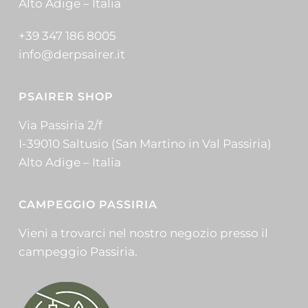
Alto Adige – Italia
+39 347 186 8005
info@derpsairer.it
PSAIRER SHOP
Via Passiria 2/f
I-39010 Saltusio (San Martino in Val Passiria)
Alto Adige – Italia
CAMPEGGIO PASSIRIA
Vieni a trovarci nel nostro negozio presso il
campeggio Passiria.