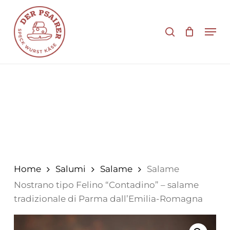
Vai
al
cerca
Men
contenuto
principale
Home
Salumi
Salame
Salame
Nostrano tipo Felino “Contadino” – salame
tradizionale di Parma dall’Emilia-Romagna