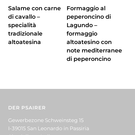
ZUM PRODUKT
ZUM PRODUKT
Salame con carne
Formaggio al
di cavallo –
peperoncino di
specialità
Lagundo –
tradizionale
formaggio
altoatesina
altoatesino con
note mediterranee
di peperoncino
DER PSAIRER
Gewerbezone Schweinsteg 15
I-39015 San Leonardo in Passiria