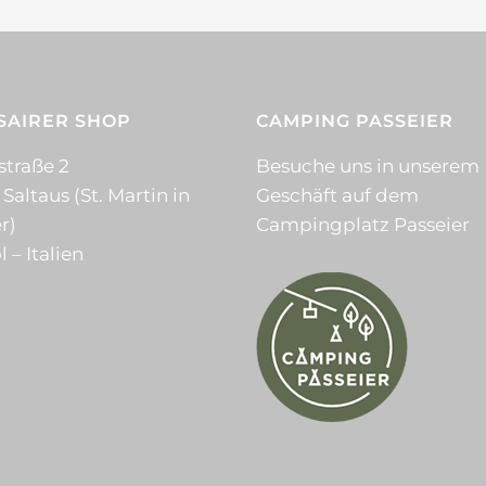
SAIRER SHOP
CAMPING PASSEIER
straße 2
Besuche uns in unserem
 Saltaus (St. Martin in
Geschäft auf dem
r)
Campingplatz Passeier
l – Italien