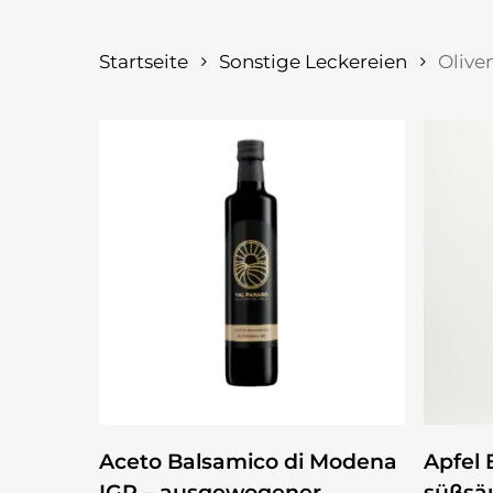
Startseite
Sonstige Leckereien
Olive
Dieses
ZUM PRODUKT
Aceto Balsamico di Modena
Apfel 
Produkt
IGP – ausgewogener
süßsäu