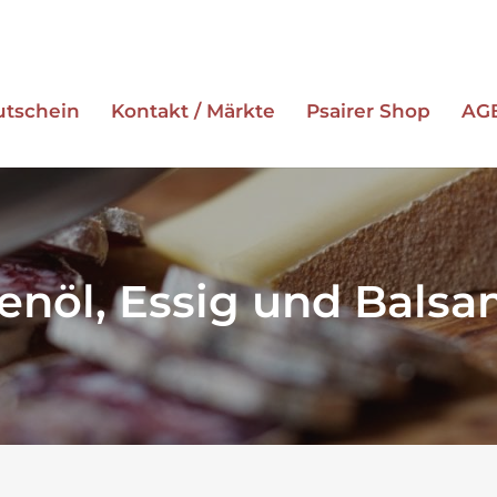
utschein
Kontakt / Märkte
Psairer Shop
AG
ESC zum Schließen
venöl, Essig und Balsa