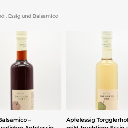
nöl, Essig und Balsamico
ZUM PRODUKT
ZUM PRODUKT
Balsamico –
Apfelessig Torgglerhof
erlicher Apfelessig
mild-fruchtiger Essig 