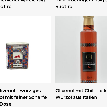
dtirol
Südtirol
ZUM PRODUKT
ZUM PRODUKT
Olivenöl – würziges
Olivenöl mit Chili – pi
öl mit feiner Schärfe
Würzöl aus Italien
 Dose