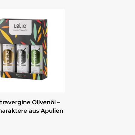
ZUM PRODUKT
xtravergine Olivenöl –
haraktere aus Apulien