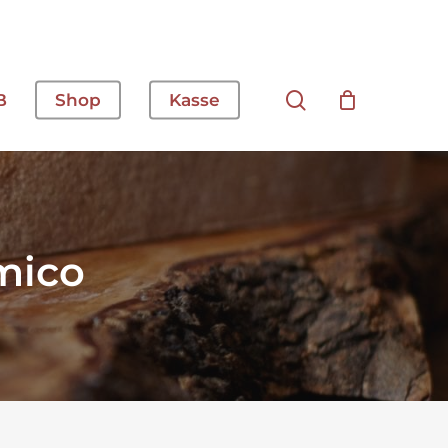
Suche
B
Shop
Kasse
mico