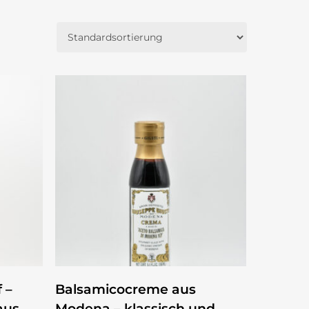
ZUM PRODUKT
 –
Balsamicocreme aus
aus
Modena – klassisch und