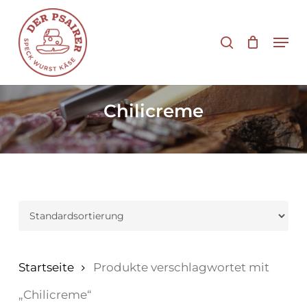
Zum
Hauptinhalt
Suche
Men
springen
Chilicreme
Startseite
Produkte verschlagwortet mit
„Chilicreme“