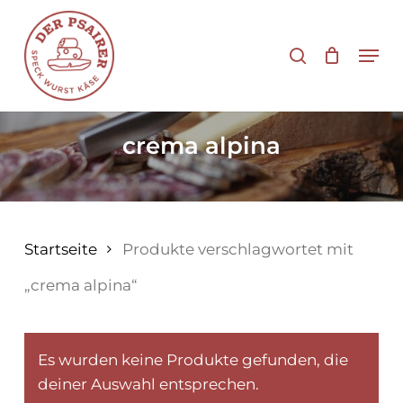
Zum
Hauptinhalt
Suche
Men
springen
crema alpina
Startseite
Produkte verschlagwortet mit
„crema alpina“
Es wurden keine Produkte gefunden, die
deiner Auswahl entsprechen.