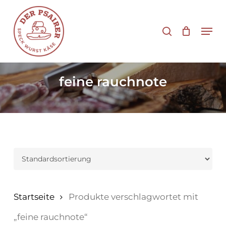
Zum
Hauptinhalt
Suche
Men
springen
feine rauchnote
Startseite
Produkte verschlagwortet mit
„feine rauchnote“