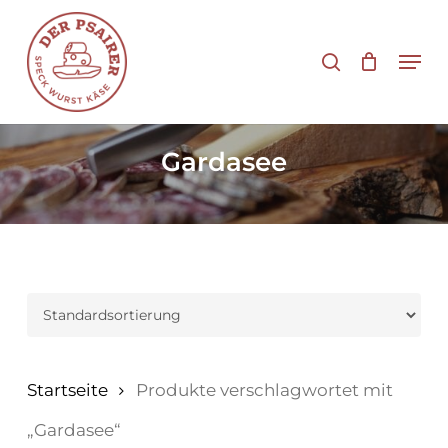
Zum
Hauptinhalt
Suche
Men
springen
Gardasee
Startseite
Produkte verschlagwortet mit
„Gardasee“