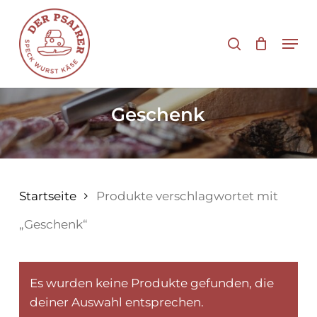
Zum
Hauptinhalt
Suche
Men
springen
Geschenk
Startseite
Produkte verschlagwortet mit
„Geschenk“
Es wurden keine Produkte gefunden, die
deiner Auswahl entsprechen.