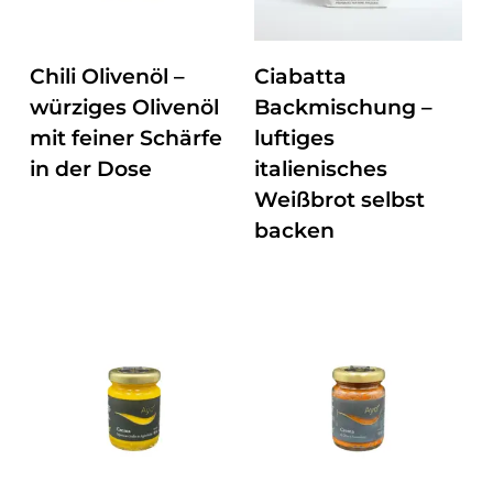
ZUM PRODUKT
ZUM PRODUKT
Chili Olivenöl –
Ciabatta
würziges Olivenöl
Backmischung –
mit feiner Schärfe
luftiges
in der Dose
italienisches
Weißbrot selbst
backen