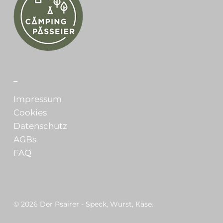
_
Impressum
Cookies
Datenschutz
AGBs
FAQ
© 2026 Der Psairer - Speck, Wurst, Käse.