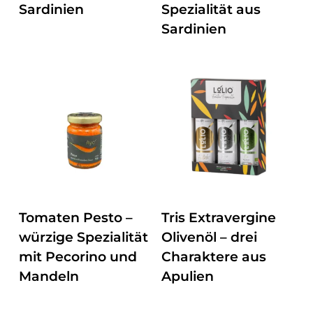
Sardinien
Spezialität aus
Sardinien
ZUM PRODUKT
ZUM PRODUKT
Tomaten Pesto –
Tris Extravergine
würzige Spezialität
Olivenöl – drei
mit Pecorino und
Charaktere aus
Mandeln
Apulien