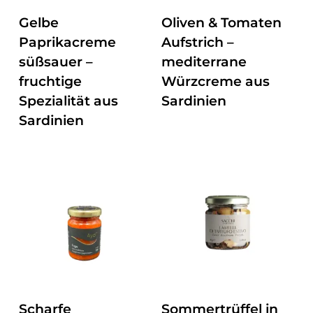
ZUM PRODUKT
ZUM PRODUKT
Gelbe
Oliven & Tomaten
Paprikacreme
Aufstrich –
süßsauer –
mediterrane
fruchtige
Würzcreme aus
Spezialität aus
Sardinien
Sardinien
ZUM PRODUKT
ZUM PRODUKT
Scharfe
Sommertrüffel in