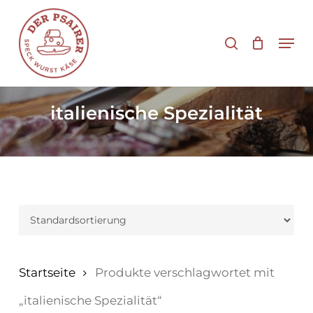
Zum
Hauptinhalt
Suche
Men
springen
italienische Spezialität
Startseite
Produkte verschlagwortet mit
„italienische Spezialität“