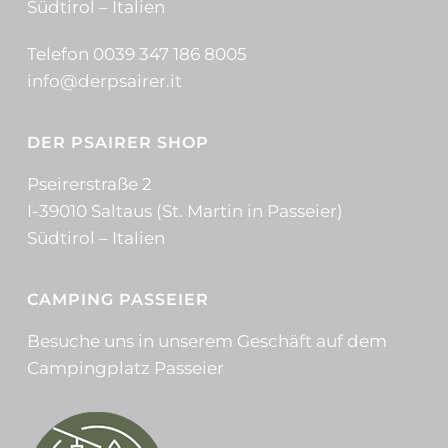
Südtirol – Italien
Telefon 0039 347 186 8005
info@derpsairer.it
DER PSAIRER SHOP
Pseirerstraße 2
I-39010 Saltaus (St. Martin in Passeier)
Südtirol – Italien
CAMPING PASSEIER
Besuche uns in unserem Geschäft auf dem
Campingplatz Passeier