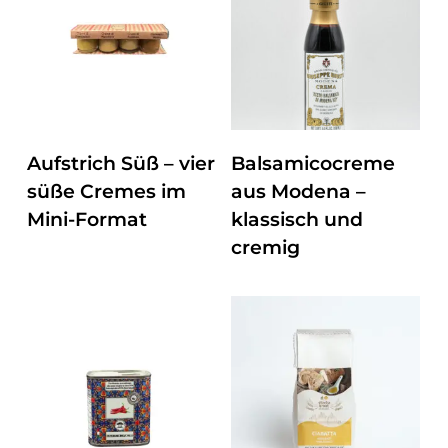
können
mehrere
auf
Varianten
der
auf.
Produktseite
Die
gewählt
Optionen
werden
können
ZUM PRODUKT
ZUM PRODUKT
Aufstrich Süß – vier
Balsamicocreme
auf
süße Cremes im
aus Modena –
der
Mini-Format
klassisch und
Produktseite
cremig
gewählt
werden