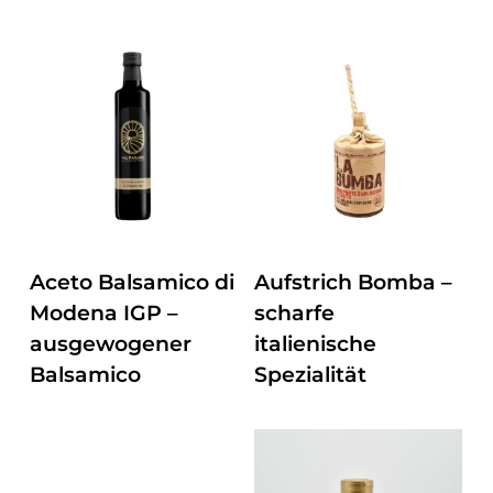
Dieses
ZUM PRODUKT
ZUM PRODUKT
Aceto Balsamico di
Aufstrich Bomba –
Produkt
Modena IGP –
scharfe
weist
ausgewogener
italienische
mehrere
Balsamico
Spezialität
Varianten
auf.
Dieses
Die
Produkt
Optionen
weist