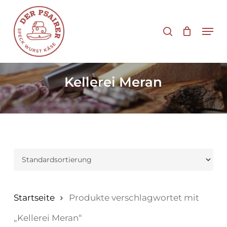
Zum
Hauptinhalt
Suche
Men
springen
Kellerei Meran
Startseite
Produkte verschlagwortet mit
„Kellerei Meran“