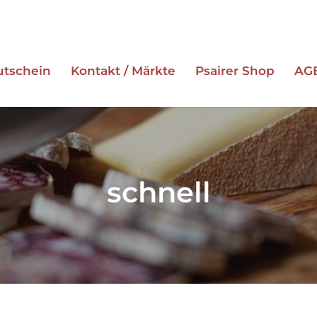
utschein
Kontakt / Märkte
Psairer Shop
AG
ESC zum Schließen
schnell