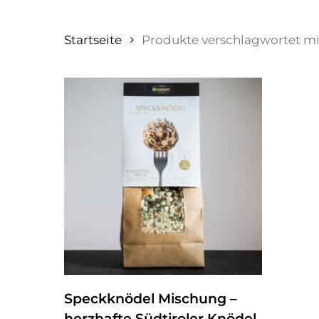
Startseite
Produkte verschlagwortet mit
ZUM PRODUKT
Speckknödel Mischung –
herzhafte Südtiroler Knödel