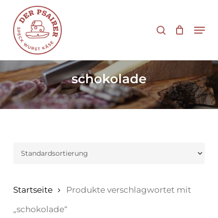
Zum
Hauptinhalt
Suche
Men
springen
schokolade
Startseite
Produkte verschlagwortet mit
„schokolade“