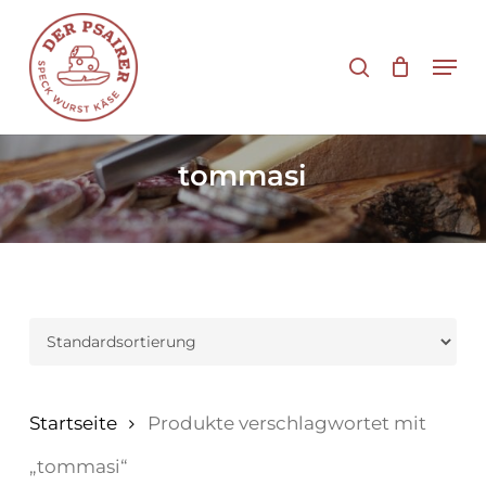
Zum
Hauptinhalt
Suche
Men
springen
tommasi
Startseite
Produkte verschlagwortet mit
„tommasi“