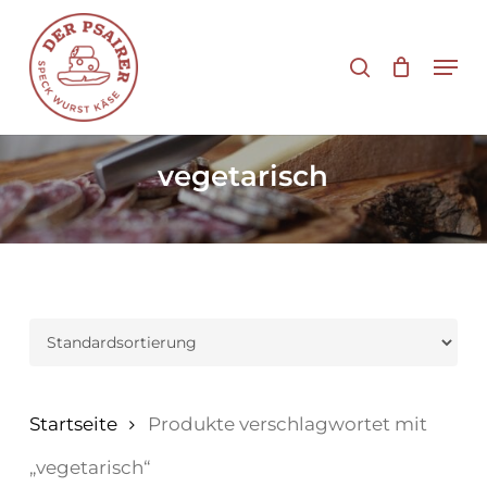
Zum
Hauptinhalt
Suche
Men
springen
vegetarisch
Startseite
Produkte verschlagwortet mit
„vegetarisch“