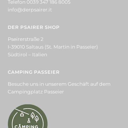
Telefon 0039 347 186 8005
info@derpsairer.it
DER PSAIRER SHOP
Pseirerstraße 2
I-39010 Saltaus (St. Martin in Passeier)
Südtirol – Italien
CAMPING PASSEIER
Besuche uns in unserem Geschäft auf dem
Campingplatz Passeier