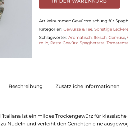
IN DEN WARENKORB
Artikelnummer:
Gewürzmischung für Spaghet
Kategorien:
Gewürze & Tee
,
Sonstige Lecker
Schlagwörter:
Aromatisch
,
fleisch
,
Gemüse
,
mild
,
Pasta Gewürz
,
Spaghettata
,
Tomatens
Beschreibung
Zusätzliche Informationen
taliana ist ein mildes Trockengewürz für klassische 
zu Nudeln und verleiht den Gerichten eine ausgewo