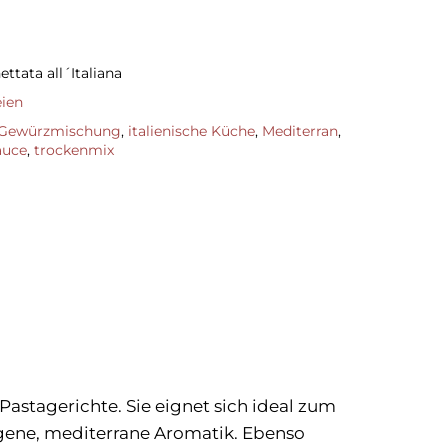
tata all´Italiana
eien
Gewürzmischung
,
italienische Küche
,
Mediterran
,
auce
,
trockenmix
Pastagerichte. Sie eignet sich ideal zum
gene, mediterrane Aromatik. Ebenso