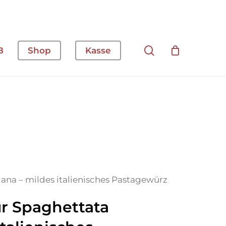
Suche
B
Shop
Kasse
iana – mildes italienisches Pastagewürz
r Spaghettata