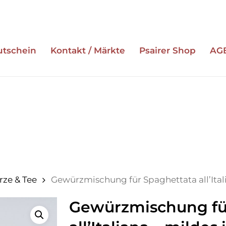
utschein
Kontakt / Märkte
Psairer Shop
AG
ESC zum Schließen
ze & Tee
Gewürzmischung für Spaghettata all’Ital
Gewürzmischung fü