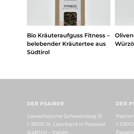
ZUM PRODUKT
Bio Kräuteraufguss Fitness –
Oliven
belebender Kräutertee aus
Würzöl
Südtirol
DER PSAIRER
DER P
Gewerbezone Schweinsteg 15
Pseirer
I-39015 St. Leonhard in Passeier
I-39010
Südtirol – Italien
Passeie