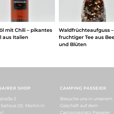
ZUM PRODUKT
ZUM PRODUKT
öl mit Chili – pikantes
Waldfrüchteaufguss –
 aus Italien
fruchtiger Tee aus Be
und Blüten
SAIRER SHOP
CAMPING PASSEIER
straße 2
Besuche uns in unserem
 Saltaus (St. Martin in
Geschäft auf dem
r)
Campingplatz Passeier