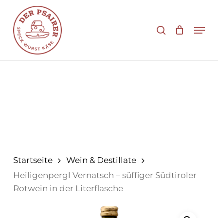
Zum
Hauptinhalt
Suche
Men
springen
Startseite
Wein & Destillate
Heiligenpergl Vernatsch – süffiger Südtiroler
Rotwein in der Literflasche