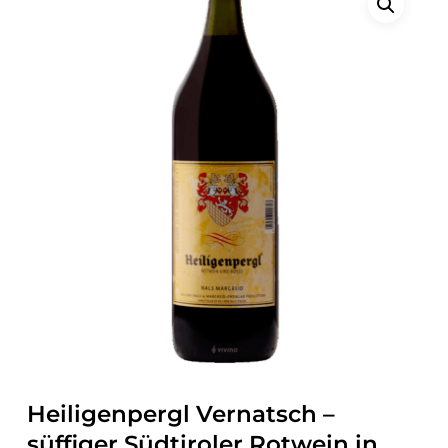
Heiligenpergl Vernatsch –
süffiger Südtiroler Rotwein in