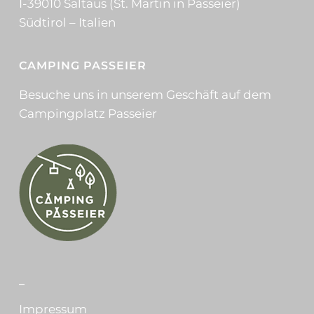
I-39010 Saltaus (St. Martin in Passeier)
Südtirol – Italien
CAMPING PASSEIER
Besuche uns in unserem Geschäft auf dem
Campingplatz Passeier
_
Impressum