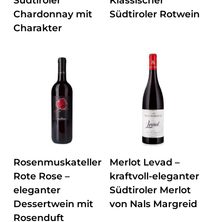
Südtiroler
Klassischer
Chardonnay mit
Südtiroler Rotwein
Charakter
ZUM PRODUKT
ZUM PRODUKT
Rosenmuskateller
Merlot Levad –
Rote Rose –
kraftvoll-eleganter
eleganter
Südtiroler Merlot
Dessertwein mit
von Nals Margreid
Rosenduft