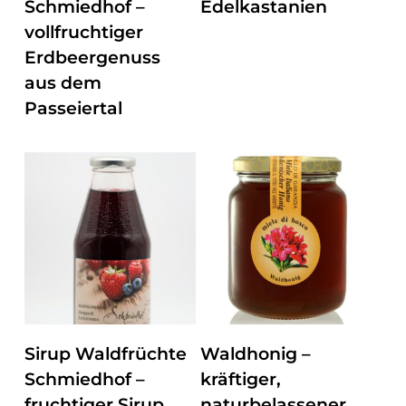
Schmiedhof –
Edelkastanien
vollfruchtiger
Erdbeergenuss
aus dem
Passeiertal
Dieses
ZUM PRODUKT
ZUM PRODUKT
Sirup Waldfrüchte
Waldhonig –
Produkt
Schmiedhof –
kräftiger,
weist
fruchtiger Sirup
naturbelassener