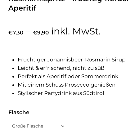
Aperitif
Preisspanne:
–
inkl. MwSt.
€
7,30
€
9,90
€7,30
bis
€9,90
Fruchtiger Johannisbeer-Rosmarin Sirup
Leicht & erfrischend, nicht zu süß
Perfekt als Aperitif oder Sommerdrink
Mit einem Schuss Prosecco genießen
Stylischer Partydrink aus Südtirol
Flasche