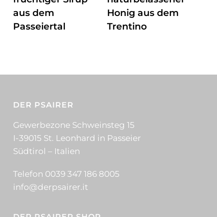
mehrere
aus dem
Honig aus dem
Varianten
Passeiertal
Trentino
auf.
Die
Dieses
Optionen
Produkt
können
weist
auf
mehrere
der
Varianten
DER PSAIRER
Produktseite
auf.
gewählt
Die
Gewerbezone Schweinsteg 15
werden
Optionen
I-39015 St. Leonhard in Passeier
können
Südtirol – Italien
auf
Telefon 0039 347 186 8005
der
info@derpsairer.it
Produktseite
gewählt
werden
DER PSAIRER SHOP