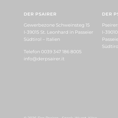
DER PSAIRER
DER P
Gewerbezone Schweinsteg 15
Pseirer
I-39015 St. Leonhard in Passeier
I-39010
Südtirol – Italien
Passeie
Südtiro
Telefon 0039 347 186 8005
info@derpsairer.it
© 2026 Der Psairer - Speck, Wurst, Käse.