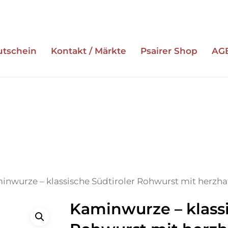
utschein
Kontakt / Märkte
Psairer Shop
AG
ESC zum Schließen
inwurze – klassische Südtiroler Rohwurst mit herz
Kaminwurze – klassi