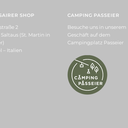
SAIRER SHOP
CAMPING PASSEIER
straße 2
Besuche uns in unserem
 Saltaus (St. Martin in
Geschäft auf dem
r)
Campingplatz Passeier
l – Italien