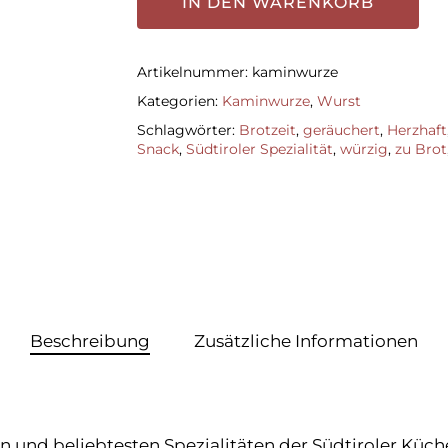
IN DEN WARENKORB
Artikelnummer:
kaminwurze
Kategorien:
Kaminwurze
,
Wurst
Schlagwörter:
Brotzeit
,
geräuchert
,
Herzhaft
Snack
,
Südtiroler Spezialität
,
würzig
,
zu Brot
Beschreibung
Zusätzliche Informationen
 und beliebtesten Spezialitäten der Südtiroler Küch