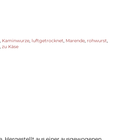
,
Kaminwurze
,
luftgetrocknet
,
Marende
,
rohwurst
,
,
zu Käse
e. Hergestellt aus einer ausgewogenen