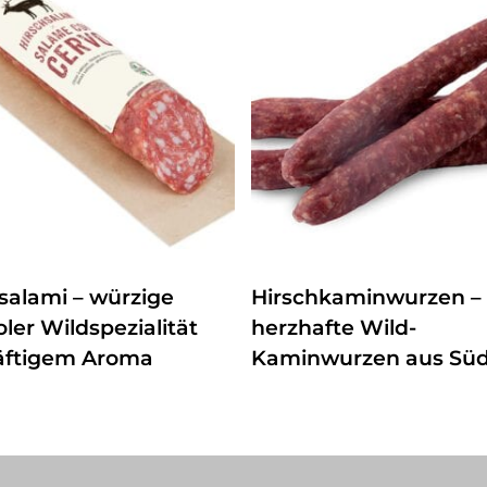
ZUM PRODUKT
ZUM PRODUKT
salami – würzige
Hirschkaminwurzen –
oler Wildspezialität
herzhafte Wild-
räftigem Aroma
Kaminwurzen aus Südt