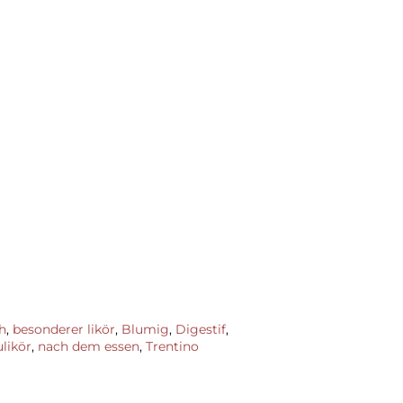
h
,
besonderer likör
,
Blumig
,
Digestif
,
likör
,
nach dem essen
,
Trentino