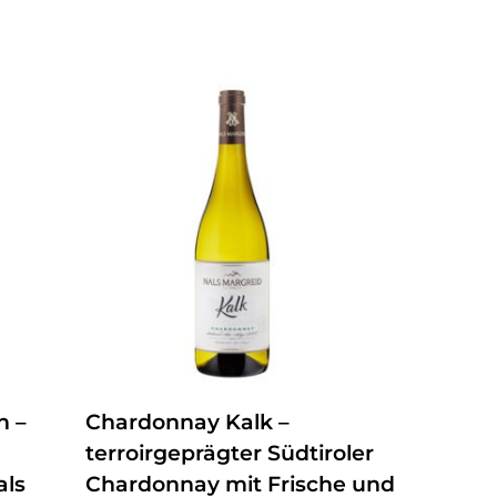
ZUM PRODUKT
n –
Chardonnay Kalk –
terroirgeprägter Südtiroler
als
Chardonnay mit Frische und