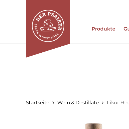
Zum
Hauptinhalt
springen
Produkte
G
Zum Suchen Eingabetaste drücken oder 
Startseite
Wein & Destillate
Likör He