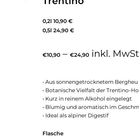
Trentino
0,2l 10,90 €
0,5l 24,90 €
Preisspann
–
inkl. MwSt
€
10,90
€
24,90
€10,90
bis
€24,90
• Aus sonnengetrocknetem Bergheu
• Botanische Vielfalt der Trentino-
• Kurz in reinem Alkohol eingelegt
• Blumig und aromatisch im Gesch
• Ideal als alpiner Digestif
Flasche