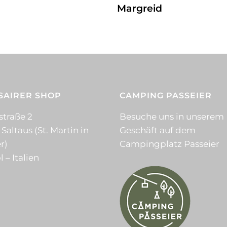
Margreid
SAIRER SHOP
CAMPING PASSEIER
straße 2
Besuche uns in unserem
 Saltaus (St. Martin in
Geschäft auf dem
r)
Campingplatz Passeier
l – Italien