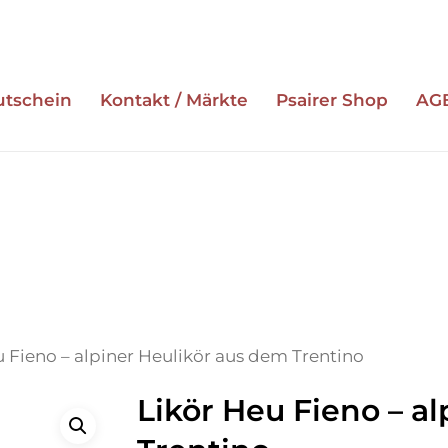
utschein
Kontakt / Märkte
Psairer Shop
AG
ESC zum Schließen
u Fieno – alpiner Heulikör aus dem Trentino
Likör Heu Fieno – a