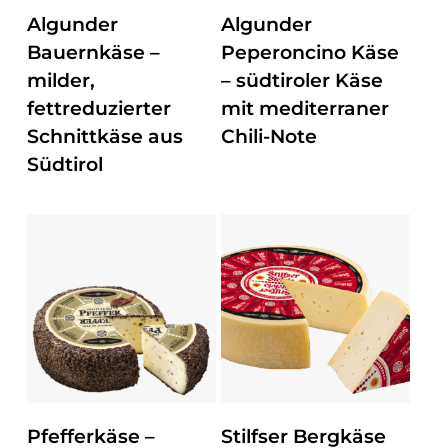
ZUM PRODUKT
ZUM PRODUKT
Algunder
Algunder
Bauernkäse –
Peperoncino Käse
milder,
– südtiroler Käse
fettreduzierter
mit mediterraner
Schnittkäse aus
Chili-Note
Südtirol
ZUM PRODUKT
ZUM PRODUKT
Pfefferkäse –
Stilfser Bergkäse