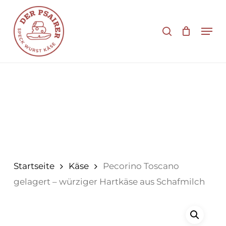
Zum
Hauptinhalt
Suche
Men
springen
Startseite
Käse
Pecorino Toscano
gelagert – würziger Hartkäse aus Schafmilch