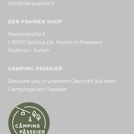
info@derpsairer.it
DER PSAIRER SHOP
Pseirerstraße 2
I-39010 Saltaus (St. Martin in Passeier)
Südtirol – Italien
CAMPING PASSEIER
Besuche uns in unserem Geschäft auf dem
Campingplatz Passeier