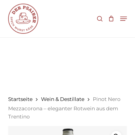
Zum
Hauptinhalt
Suche
Men
springen
Startseite
Wein & Destillate
Pinot Nero
Mezzacorona – eleganter Rotwein aus dem
Trentino