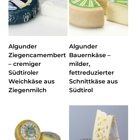
ZUM PRODUKT
ZUM PRODUKT
Algunder
Algunder
Ziegencamembert
Bauernkäse –
– cremiger
milder,
Südtiroler
fettreduzierter
Weichkäse aus
Schnittkäse aus
Ziegenmilch
Südtirol