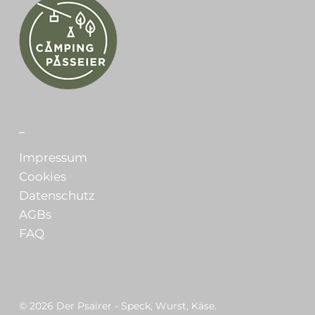
_
Impressum
Cookies
Datenschutz
AGBs
FAQ
© 2026 Der Psairer - Speck, Wurst, Käse.