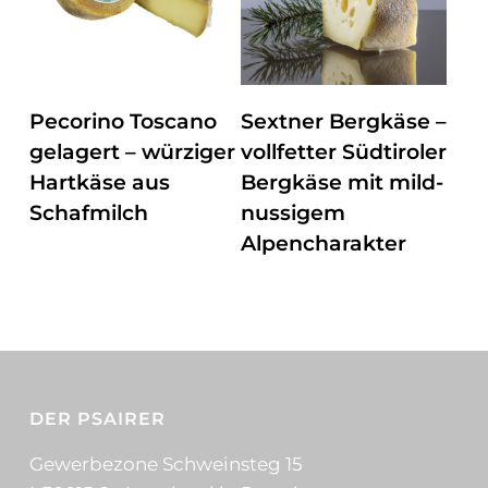
ZUM PRODUKT
ZUM PRODUKT
Pecorino Toscano
Sextner Bergkäse –
gelagert – würziger
vollfetter Südtiroler
Hartkäse aus
Bergkäse mit mild-
Schafmilch
nussigem
Alpencharakter
DER PSAIRER
Gewerbezone Schweinsteg 15