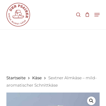
Zum
Hauptinhalt
Suche
Men
springen
Startseite
Käse
Sextner Almkäse – mild-
aromatischer Schnittkäse