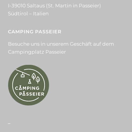
I-39010 Saltaus (St. Martin in Passeier)
Südtirol – Italien
CAMPING PASSEIER
Besuche uns in unserem Geschäft auf dem
Campingplatz Passeier
_