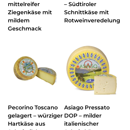
mittelreifer
– Südtiroler
Ziegenkäse mit
Schnittkäse mit
mildem
Rotweinveredelung
Geschmack
ZUM PRODUKT
ZUM PRODUKT
Pecorino Toscano
Asiago Pressato
gelagert – würziger
DOP – milder
Hartkäse aus
italienischer