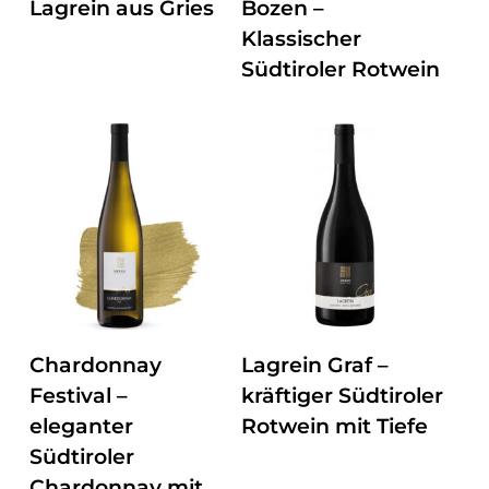
Lagrein aus Gries
Bozen –
Klassischer
Südtiroler Rotwein
ZUM PRODUKT
ZUM PRODUKT
Chardonnay
Lagrein Graf –
Festival –
kräftiger Südtiroler
eleganter
Rotwein mit Tiefe
Südtiroler
Chardonnay mit