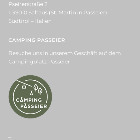
Pseirerstraße 2
I-39010 Saltaus (St. Martin in Passeier)
Südtirol – Italien
CAMPING PASSEIER
Besuche uns in unserem Geschäft auf dem
Campingplatz Passeier
_