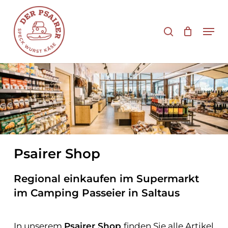
Zum
Hauptinhalt
Suche
Men
springen
Psairer Shop
Regional einkaufen im Supermarkt
im Camping Passeier in Saltaus
In unserem
Psairer Shop
finden Sie alle Artikel